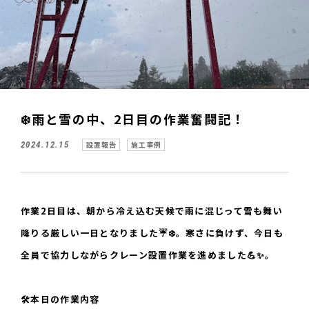
❄️雨と雪の中、2日目の作業奮闘記！
2024.12.15
設置報告
施工事例
作業2日目は、朝から冷え込む天候で雨に混じって雪も舞い
降りる厳しい一日となりました☔❄️。寒さに負けず、今日も
全員で協力しながらクレーン設置作業を進めました💪✨。
🛠️本日の作業内容