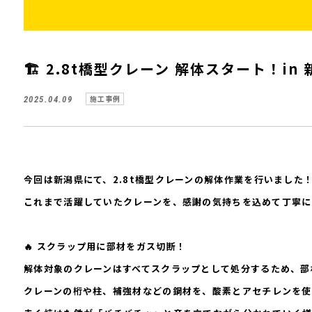
🏗️ 2.8t橋型クレーン 解体スタート！in
施工事例
2025.04.09
今回は
新潟県
にて、
2.8t橋型クレーンの解体作業
を行いました
これまで活躍していたクレーンを、感謝の気持ちを込めて丁寧に
🔥 スクラップ用に部材をガス切断！
解体対象のクレーンはすべて
スクラップとして処分
するため、部
クレーンの桁や柱、補強材などの鋼材を、
酸素とアセチレンを使