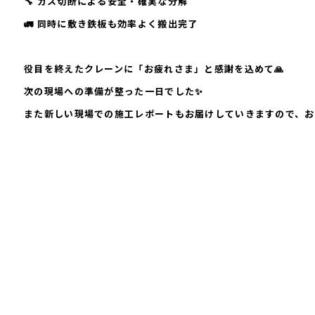
🔧 ガス切断による安全・確実な分解
🚛 同時に敷き鉄板も効率よく搬出完了
役目を終えたクレーンに「お疲れさま」と感謝を込めて🙏
次の現場への準備が整った一日でした✨
また新しい現場での施工レポートもお届けしていきますので、お