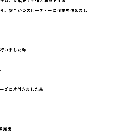
子は、何度見ても迫力満点です🔥
ら、
安全かつスピーディーに作業
を進めまし
行いました👣

ーズに片付きました💪
板搬出