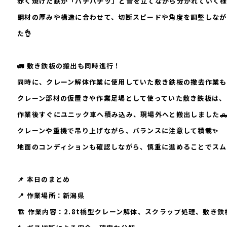
赤く焼けた鉄が「バチバチッ」と音を立てながら分かれていく様
鋼材の厚みや構造に合わせて、切断スピードや角度を調整しなが
た👌
🚛 敷き鉄板の搬出も同時進行！
同時に、クレーン解体作業に使用していた
敷き鉄板の撤去作業
も
クレーン部材の仮置きや作業足場として使っていた敷き鉄板は、
作業後すぐに
ユニック車へ積み込み、現場外へと搬出
しました
クレーンや重機で吊り上げながら、バランスに注意して積載✨
地面のコンディションも確認しながら、慎重に進めることでスム
📌 本日のまとめ
📍
作業場所：新潟県
🏗️
作業内容：2.8t橋型クレーン解体、スクラップ処理、敷き鉄