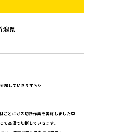
 新潟県
！
分解していきます🔧✨
材ごとに
ガス切断作業
を実施しました💥
って高温で切断
していきます。